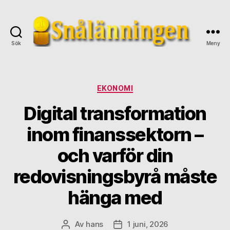
Sök
Meny
snalanningen.se
Kategorier
EKONOMI
Digital transformation
inom finanssektorn –
och varför din
redovisningsbyrå måste
hänga med
Av
hans
1 juni, 2026
Inläggsförfattare
Inläggsdatum