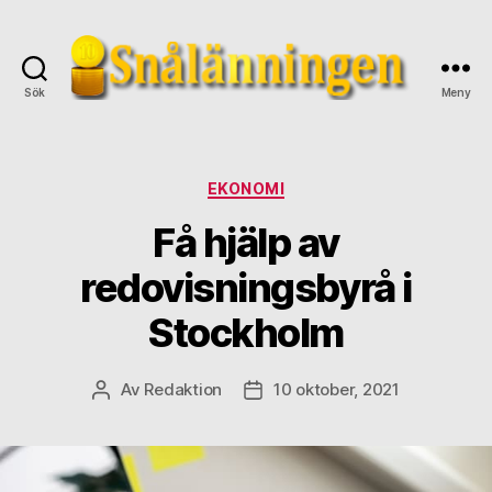
Sök
Meny
snalanningen.se
Kategorier
EKONOMI
Få hjälp av
redovisningsbyrå i
Stockholm
Av
Redaktion
10 oktober, 2021
Inläggsförfattare
Inläggsdatum