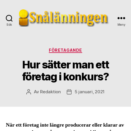
Sök
Meny
snalanningen.se
Kategorier
FÖRETAGANDE
Hur sätter man ett
företag i konkurs?
Av
Redaktion
5 januari, 2021
Inläggsförfattare
Inläggsdatum
När ett företag inte längre producerar eller klarar av