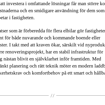
tt investera i omfattande lösningar får man större ko
stnaderna och en smidigare användning för dem som
betar i fastigheten.
tser som är förberedda för flera elbilar gör fastighet
ant för både nuvarande och kommande boende eller
ster. I takt med att kraven ökar, särskilt vid nyprodu
re renoveringsprojekt, har en stabil infrastruktur för
g nästan blivit en självklarhet inför framtiden. Med
nkt planering och rätt teknik möter en modern ladd
kerhetskrav och komfortbehov på ett smart och hållba