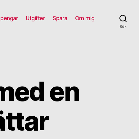
 pengar
Utgifter
Spara
Om mig
Sök
 med en
ttar