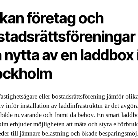
 kan företag och
stadsrättsföreningar
 nytta av en laddbox 
ockholm
fastighetsägare eller bostadsrättsförening jämför olik
iv inför installation av laddinfrastruktur är det avgör
 både nuvarande och framtida behov. En smart laddb
lm erbjuder möjligheten att mäta och styra elförbru
leder till jämnare belastning och ökade besparingsmöjl