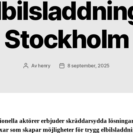
lbilsladdning
Stockholm
Av
henry
8 september, 2025
Inläggsförfattare
Inläggsdatum
ionella aktörer erbjuder skräddarsydda lösningar
ar som skapar möjligheter för trygg elbilsladdni