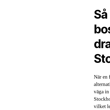
Så
bo
dra
St
När en 
alternat
väga in
Stockho
vilket 