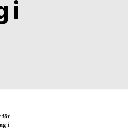
 i
 för
ng i