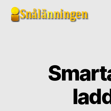
snalanningen.se
Smarta
lad