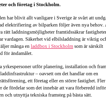
eter och företag i Stockholm.
len har blivit allt vanligare i Sverige är svårt att und
d elektrifiering av bilparken följer även nya behov. 
era rätt laddningsmöjligheter framtidssäkrar fastighet
rar vardagen. Säkerhet vid elbilsladdning är viktig oc
väljer många en
laddbox i Stockholm
som är särskilt
d för ändamålet.
 yrkespersoner utför planering, installation och fram
v laddinfrastruktur – oavsett om det handlar om en
ättsförening, ett företag eller en större fastighet. Fle
er de fördelar som det innebär att vara förberedd inför
en och utnyttja tekniska framsteg på bästa sätt.