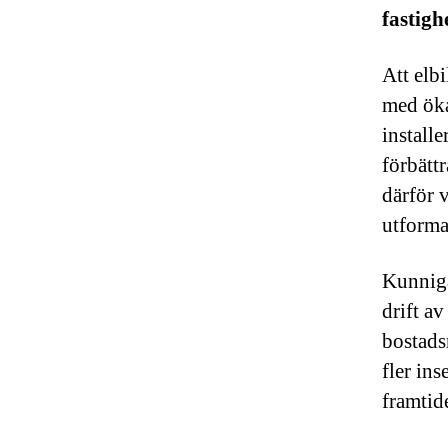
fastigh
Att elbi
med öka
install
förbätt
därför 
utforma
Kunniga
drift a
bostadsr
fler ins
framtid