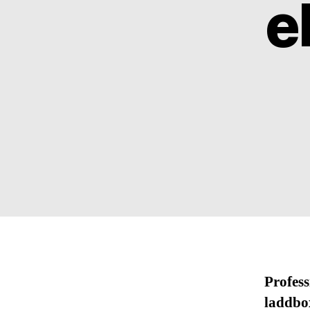
e
Profess
laddbox