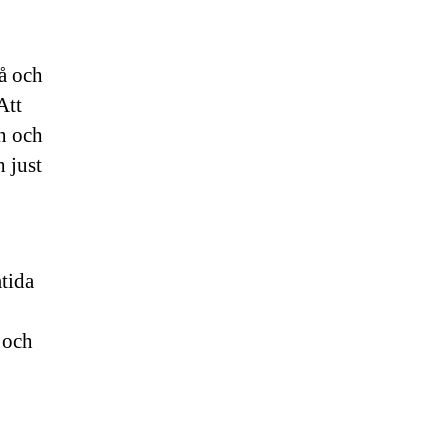
gå och
Att
en och
h just
tida
r och