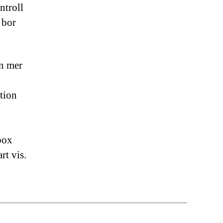
ntroll
 bor
en mer
ktion
box
rt vis.