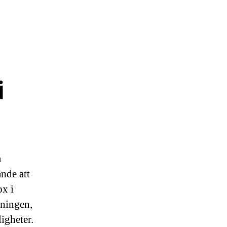
i
a
ande att
ox i
kningen,
igheter.