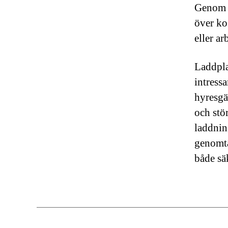
Genom a
över ko
eller ar
Laddpla
intress
hyresgä
och stör
laddnin
genomtä
både sä